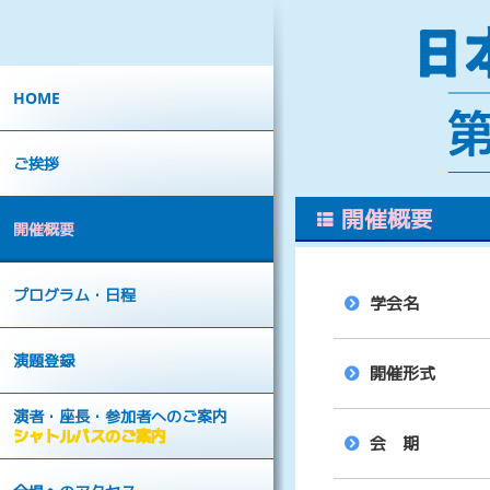
HOME
ご挨拶
開催概要
開催概要
プログラム・日程
学会名
演題登録
開催形式
演者・座長・参加者へのご案内
シャトルバスのご案内
会 期